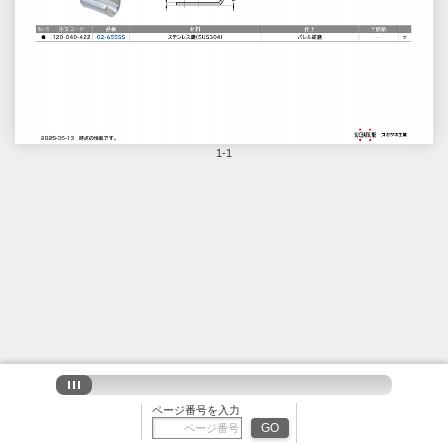
1-1
ページ番号を入力
GO