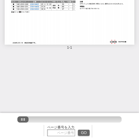
1-1
ページ番号を入力
GO