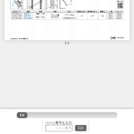
1-1
ページ番号を入力
GO