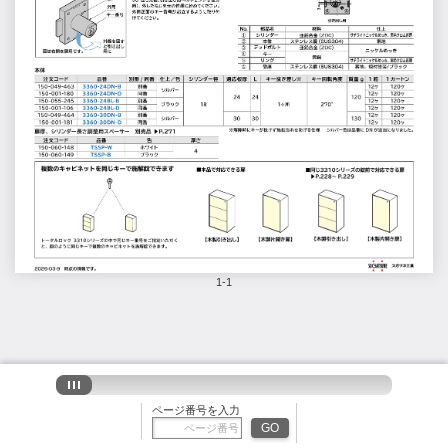
1-1
ページ番号を入力
GO