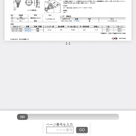
1-1
ページ番号を入力
GO