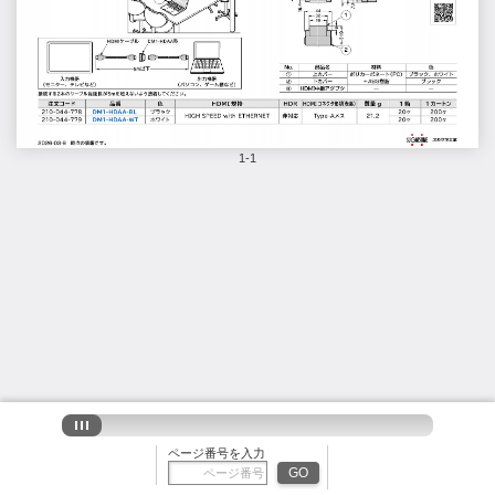
1-1
ページ番号を入力
GO