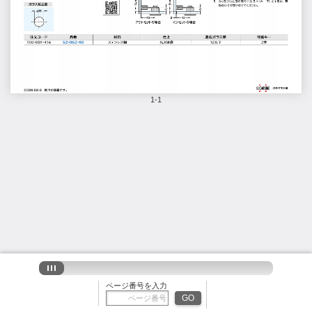
1-1
ページ番号を入力
GO