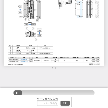
1-1
ページ番号を入力
GO