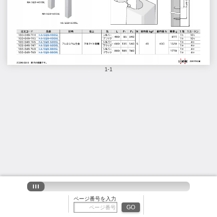
1-1
ページ番号を入力
GO