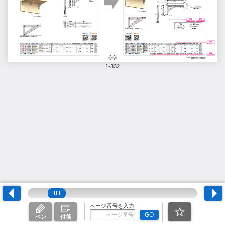
1-332
ページ番号を入力
GO
ペン
付箋