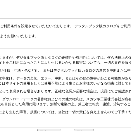
ご利用条件を設定させていただいております。 デジタルブック版カタログをご利
ようお願いいたします。
りますが、デジタルブック版カタログの正確性や有用性については、何ら法律上の
イトをご利用になったことにより生じるいかなる損害についても、一切の責任を負
及び仕様・寸法・色など)し、またはデジタルブック版カタログの運営を中断または
文字化け、データの欠落、エラー、中断、またはその他の障害が起こる可能性があ
くは本サイトの使用もしくは使用不能により生じたお客様のいかなる損害に対して
なって表現される場合があります。正確な色調が必要な場合は、現品にてご確認さ
、ダウンロードデータの著作権およびその他の権利は、スガツネ工業株式会社が所
促進を目的とした利用に限ります。無断で複製の上、第三者に転売、譲渡、貸与する
により生じた障害、損害については、当社は一切の責任を負えませんのでご了承く