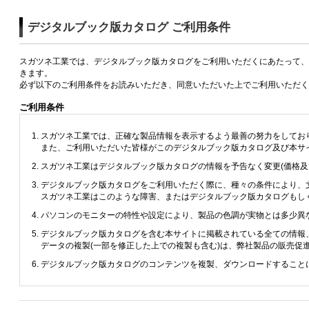
デジタルブック版カタログ ご利用条件
スガツネ工業では、デジタルブック版カタログをご利用いただくにあたって、
きます。
必ず以下のご利用条件をお読みいただき、同意いただいた上でご利用いただく
ご利用条件
スガツネ工業では、正確な製品情報を表示するよう最善の努力をしてお
また、ご利用いただいた皆様がこのデジタルブック版カタログ及び本サ
スガツネ工業はデジタルブック版カタログの情報を予告なく変更(価格
デジタルブック版カタログをご利用いただく際に、種々の条件により、
スガツネ工業はこのような障害、またはデジタルブック版カタログもし
パソコンのモニターの特性や設定により、製品の色調が実物とは多少異
デジタルブック版カタログを含む本サイトに掲載されている全ての情報
データの複製(一部を修正した上での複製も含む)は、弊社製品の販売
デジタルブック版カタログのコンテンツを複製、ダウンロードすること