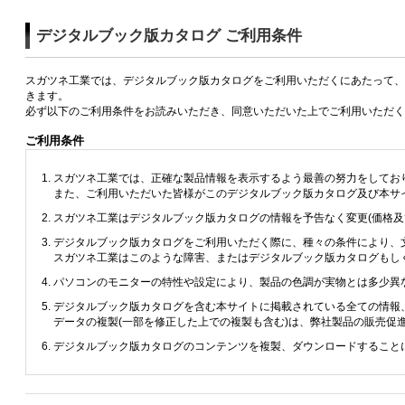
デジタルブック版カタログ ご利用条件
スガツネ工業では、デジタルブック版カタログをご利用いただくにあたって、
きます。
必ず以下のご利用条件をお読みいただき、同意いただいた上でご利用いただく
ご利用条件
スガツネ工業では、正確な製品情報を表示するよう最善の努力をしてお
また、ご利用いただいた皆様がこのデジタルブック版カタログ及び本サ
スガツネ工業はデジタルブック版カタログの情報を予告なく変更(価格
デジタルブック版カタログをご利用いただく際に、種々の条件により、
スガツネ工業はこのような障害、またはデジタルブック版カタログもし
パソコンのモニターの特性や設定により、製品の色調が実物とは多少異
デジタルブック版カタログを含む本サイトに掲載されている全ての情報
データの複製(一部を修正した上での複製も含む)は、弊社製品の販売
デジタルブック版カタログのコンテンツを複製、ダウンロードすること