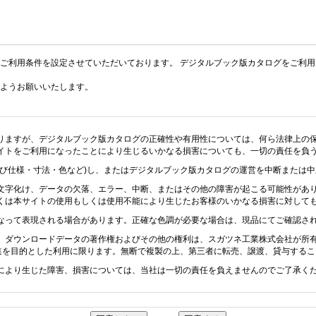
ご利用条件を設定させていただいております。 デジタルブック版カタログをご利
ようお願いいたします。
りますが、デジタルブック版カタログの正確性や有用性については、何ら法律上の
イトをご利用になったことにより生じるいかなる損害についても、一切の責任を負
及び仕様・寸法・色など)し、またはデジタルブック版カタログの運営を中断または
文字化け、データの欠落、エラー、中断、またはその他の障害が起こる可能性があ
くは本サイトの使用もしくは使用不能により生じたお客様のいかなる損害に対して
なって表現される場合があります。正確な色調が必要な場合は、現品にてご確認さ
、ダウンロードデータの著作権およびその他の権利は、スガツネ工業株式会社が所
促進を目的とした利用に限ります。無断で複製の上、第三者に転売、譲渡、貸与する
により生じた障害、損害については、当社は一切の責任を負えませんのでご了承く