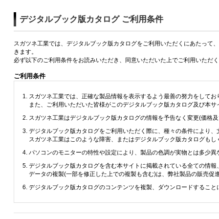
デジタルブック版カタログ ご利用条件
スガツネ工業では、デジタルブック版カタログをご利用いただくにあたって、
きます。
必ず以下のご利用条件をお読みいただき、同意いただいた上でご利用いただく
ご利用条件
スガツネ工業では、正確な製品情報を表示するよう最善の努力をしてお
また、ご利用いただいた皆様がこのデジタルブック版カタログ及び本サ
スガツネ工業はデジタルブック版カタログの情報を予告なく変更(価格
デジタルブック版カタログをご利用いただく際に、種々の条件により、
スガツネ工業はこのような障害、またはデジタルブック版カタログもし
パソコンのモニターの特性や設定により、製品の色調が実物とは多少異
デジタルブック版カタログを含む本サイトに掲載されている全ての情報
データの複製(一部を修正した上での複製も含む)は、弊社製品の販売
デジタルブック版カタログのコンテンツを複製、ダウンロードすること