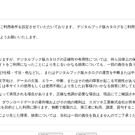
ご利用条件を設定させていただいております。 デジタルブック版カタログをご利
ようお願いいたします。
りますが、デジタルブック版カタログの正確性や有用性については、何ら法律上の
イトをご利用になったことにより生じるいかなる損害についても、一切の責任を負
及び仕様・寸法・色など)し、またはデジタルブック版カタログの運営を中断または
文字化け、データの欠落、エラー、中断、またはその他の障害が起こる可能性があ
くは本サイトの使用もしくは使用不能により生じたお客様のいかなる損害に対して
なって表現される場合があります。正確な色調が必要な場合は、現品にてご確認さ
、ダウンロードデータの著作権およびその他の権利は、スガツネ工業株式会社が所
促進を目的とした利用に限ります。無断で複製の上、第三者に転売、譲渡、貸与する
により生じた障害、損害については、当社は一切の責任を負えませんのでご了承く